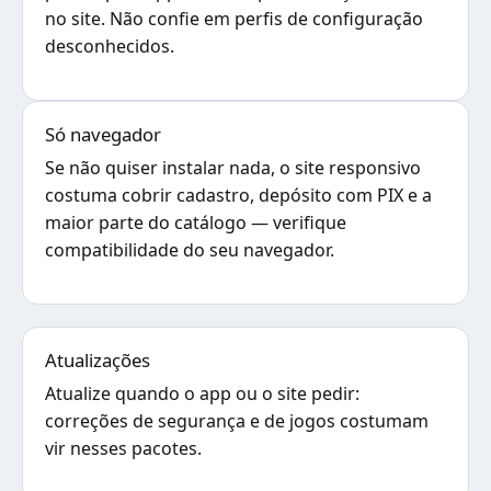
no site. Não confie em perfis de configuração
desconhecidos.
Só navegador
Se não quiser instalar nada, o site responsivo
costuma cobrir cadastro, depósito com PIX e a
maior parte do catálogo — verifique
compatibilidade do seu navegador.
Atualizações
Atualize quando o app ou o site pedir:
correções de segurança e de jogos costumam
vir nesses pacotes.