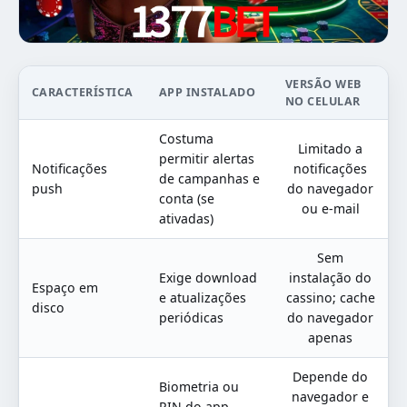
VERSÃO WEB
CARACTERÍSTICA
APP INSTALADO
NO CELULAR
Costuma
Limitado a
permitir alertas
Notificações
notificações
de campanhas e
push
do navegador
conta (se
ou e-mail
ativadas)
Sem
Exige download
instalação do
Espaço em
e atualizações
cassino; cache
disco
periódicas
do navegador
apenas
Depende do
Biometria ou
navegador e
PIN do app