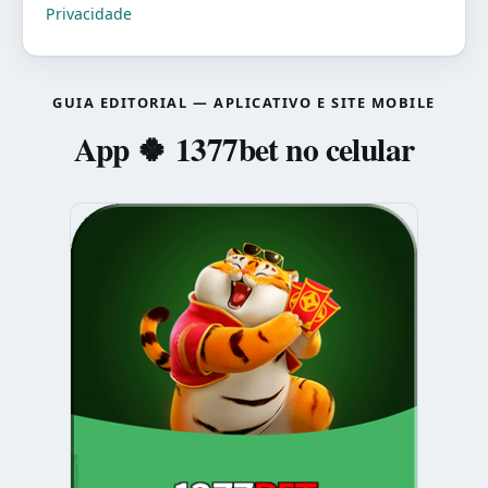
Privacidade
GUIA EDITORIAL — APLICATIVO E SITE MOBILE
App 🍀 1377bet no celular