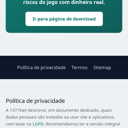
riscos do jogo com dinheiro real.
Ir para página de download
Política de privacidade
Termos
Sitemap
Política de privacidade
A 1377bet descreve, em documento dedicado, quais
dados pessoais são tratados ao usar site e aplicativos,
com base na
LGPD
. Recomendamos ler a versão integral