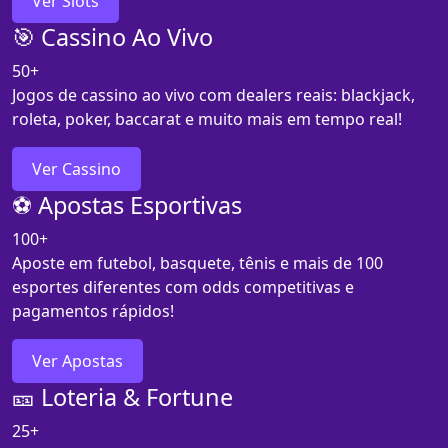
Ver Slots
🎯 Cassino Ao Vivo
50+
Jogos de cassino ao vivo com dealers reais: blackjack,
roleta, poker, baccarat e muito mais em tempo real!
Ver Cassino
⚽ Apostas Esportivas
100+
Aposte em futebol, basquete, tênis e mais de 100
esportes diferentes com odds competitivas e
pagamentos rápidos!
Ver Apostas
🎫 Loteria & Fortune
25+