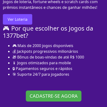
Jogos de loteria, fortune wheels e scratch cards com
prêmios instantâneos e chances de ganhar milhões!
Ver Loteria
🎮 Por que escolher os Jogos da
1377bet?
🎮 Mais de 2000 jogos disponíveis
💰 Jackpots progressivos milionários
🎁 Bônus de boas-vindas de até R$ 1000
📱 Jogos otimizados para mobile
🔒 Pagamentos seguros e rápidos
🎯 Suporte 24/7 para jogadores
CADASTRE-SE AGORA