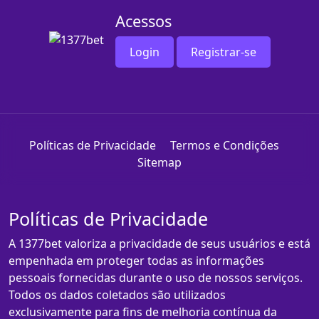
Acessos
Login
Registrar-se
Políticas de Privacidade
Termos e Condições
Sitemap
Políticas de Privacidade
A 1377bet valoriza a privacidade de seus usuários e está
empenhada em proteger todas as informações
pessoais fornecidas durante o uso de nossos serviços.
Todos os dados coletados são utilizados
exclusivamente para fins de melhoria contínua da