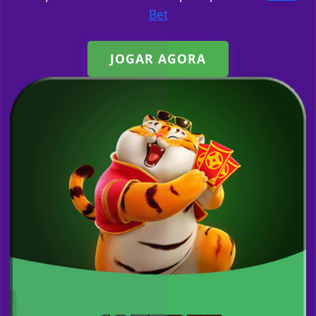
Bet
JOGAR AGORA