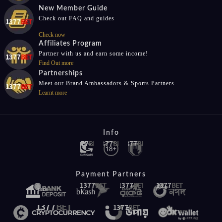
New Member Guide
Check out FAQ and guides
Check now
Affiliates Program
Partner with us and earn some income!
Find Out more
Partnerships
Meet our Brand Ambassadors & Sports Partners
Learnt more
Info
Payment Partners