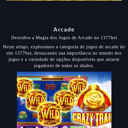
Arcade
Descubra a Magia dos Jogos de Arcade no 1377bet
Neste artigo, exploramos a categoria de jogos de arcade do
site 1377bet, destacando sua importância no mundo dos
jogos e a variedade de opções disponíveis que atraem
jogadores de todas as idades.