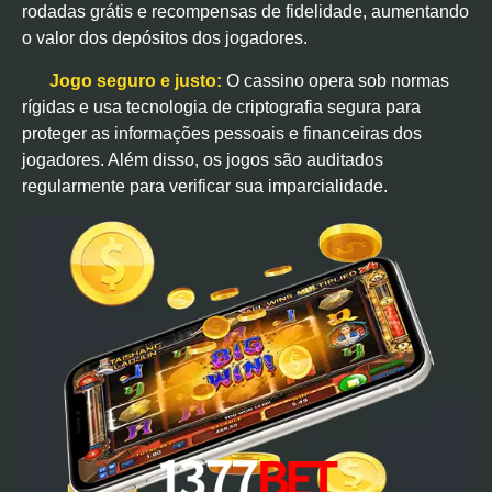
rodadas grátis e recompensas de fidelidade, aumentando
o valor dos depósitos dos jogadores.
Jogo seguro e justo:
O cassino opera sob normas
rígidas e usa tecnologia de criptografia segura para
proteger as informações pessoais e financeiras dos
jogadores. Além disso, os jogos são auditados
regularmente para verificar sua imparcialidade.