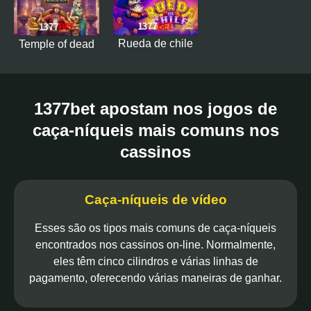
Rueda de chile
Temple of dead
1377bet apostam nos jogos de
caça-níqueis mais comuns nos
cassinos
Caça-níqueis de vídeo
Esses são os tipos mais comuns de caça-níqueis
encontrados nos cassinos on-line. Normalmente,
eles têm cinco cilindros e várias linhas de
pagamento, oferecendo várias maneiras de ganhar.