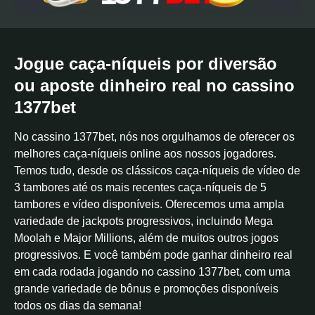
Jogue caça-níqueis por diversão
ou aposte dinheiro real no cassino
1377bet
No cassino 1377bet, nós nos orgulhamos de oferecer os
melhores caça-níqueis online aos nossos jogadores.
Temos tudo, desde os clássicos caça-níqueis de vídeo de
3 tambores até os mais recentes caça-níqueis de 5
tambores e vídeo disponíveis. Oferecemos uma ampla
variedade de jackpots progressivos, incluindo Mega
Moolah e Major Millions, além de muitos outros jogos
progressivos. E você também pode ganhar dinheiro real
em cada rodada jogando no cassino 1377bet, com uma
grande variedade de bônus e promoções disponíveis
todos os dias da semana!