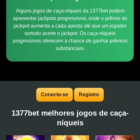
Alguns jogos de caça-níqueis da 1377bet podem
apresentar jackpots progressivos, onde o prêmio do
jackpot aumenta a cada aposta até que um jogador
sortudo acerte o jackpot. Os caça-níqueis
progressivos oferecem a chance de ganhar prêmios
substanciais.
Conecte-se
Registro
1377bet melhores jogos de caça-
níqueis