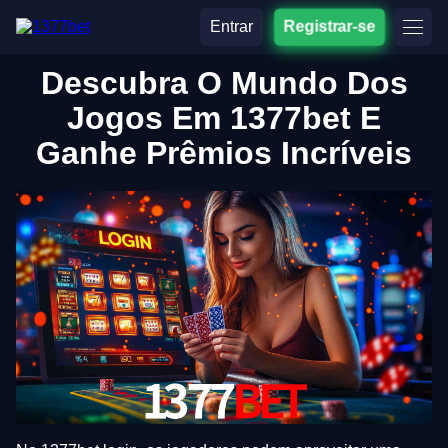
Entrar
Registrar-se
Descubra O Mundo Dos
Jogos Em 1377bet E
Ganhe Prêmios Incríveis