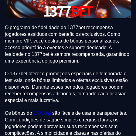
O programa de fidelidade do 1377bet recompensa
jogadores assíduos com benefícios exclusivos. Como
membro VIP, você desfruta de bônus personalizados,
acesso prioritário a eventos e suporte dedicado. A
lealdade no 1377bet é sempre recompensada, garantindo
uma experiência de jogo premium.
O 1377bet oferece promoções especiais de temporada e
festivais, onde bônus limitados e ofertas exclusivas estão
disponíveis. Durante esses períodos, jogadores podem
receber recompensas adicionais, tornando cada ocasião
especial e mais lucrativa.
Os bônus do
1377bet
são fáceis de usar e transparentes.
Com condições de saque simples e regras claras, os
jogadores podem aproveitar suas recompensas sem
complicações. A simplicidade e clareza nas ofertas do