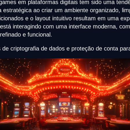
games em plataformas digitais tem sido uma tendên
ma estratégica ao criar um ambiente organizado, li
cionados e o layout intuitivo resultam em uma exp
 está interagindo com uma interface moderna, comp
efinado e funcional.
 de criptografia de dados e proteção de conta pa