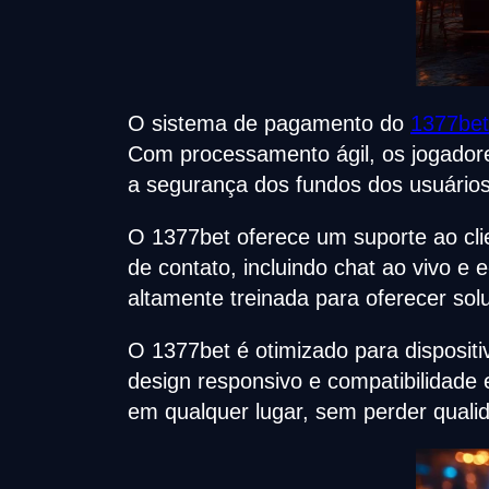
O sistema de pagamento do
1377bet
Com processamento ágil, os jogador
a segurança dos fundos dos usuários,
O 1377bet oferece um suporte ao cli
de contato, incluindo chat ao vivo e 
altamente treinada para oferecer sol
O 1377bet é otimizado para disposit
design responsivo e compatibilidade 
em qualquer lugar, sem perder qual