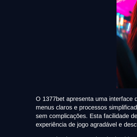
O 1377bet apresenta uma interface de
menus claros e processos simplificad
sem complicações. Esta facilidade d
experiência de jogo agradável e des