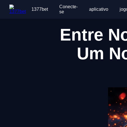
Conecte-
1377bet
aplicativo
jog
se
Entre N
Um No