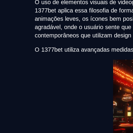
O uso de elementos visuais de video
1377bet aplica essa filosofia de for
animações leves, os ícones bem posi
agradável, onde o usuário sente que
contemporâneos que utilizam design r
O 1377bet utiliza avançadas medidas