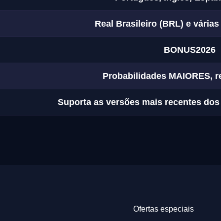
Real Brasileiro (BRL) e vária
BONUS2026
Probabilidades MAIORES, re
Suporta as versões mais recentes dos
Ofertas especiais